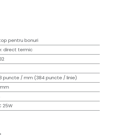
top pentru bonuri
e
:
direct termic
32
8 puncte / mm (384 puncte / linie)
 mm
m
C 25W
3