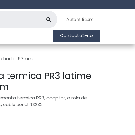
Autentificare
Contactați-ne
me hartie 57mm
 termica PR3 latime
mm
rimanta termica PR3, adaptor, o rola de
, cablu serial RS232