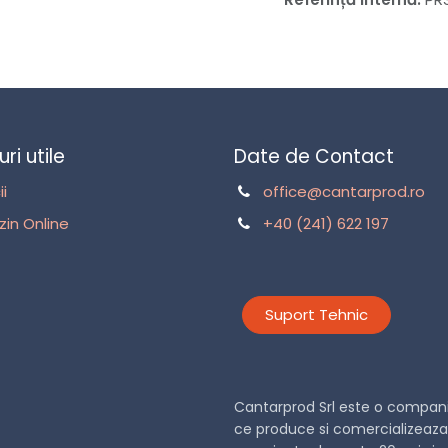
uri utile
Date de Contact
ii
office@cantarprod.ro
in Online
+40 (241) 622 197
Suport Tehnic
Cantarprod Srl este o companie
ce produce si comercializeaza 