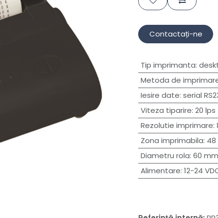
Contactați-ne
Tip imprimanta
:
desk
Metoda de imprimar
Iesire date
:
serial RS2
Viteza tiparire
:
20 lps
Rezolutie imprimare
:
Zona imprimabila
:
48
Diametru rola
:
60 m
Alimentare
:
12-24 VD
Referință internă:
PR