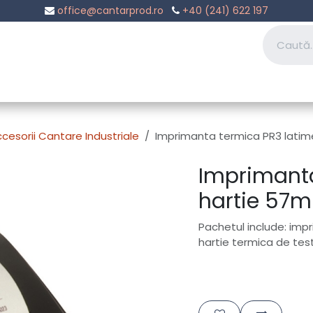
office@cantarprod.ro
+40 (241) 622 197
rari
Servicii Prelucrari Metalice
Suport
Contactați-ne
cesorii Cantare Industriale
Imprimanta termica PR3 lati
Imprimanta
hartie 57
Pachetul include: imp
hartie termica de test