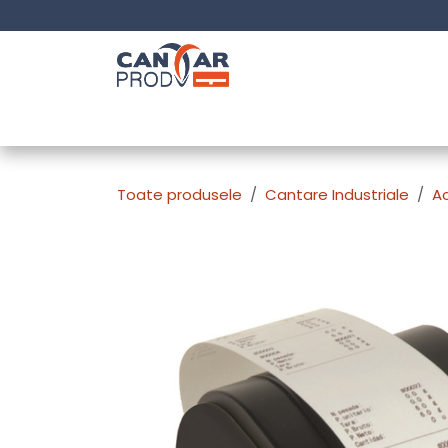
Sari la conținut
Acasa
Companie
Produse
Portofoliu Luc
Toate produsele
Cantare Industriale
Ac